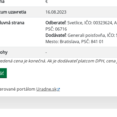
na
€
um uzavretia
16.08.2023
luvná strana
Odberateľ
: Svetlice, IČO: 00323624, A
PSČ: 06716
Dodávateľ
: Generali poisťovňa, IČO
Mesto: Bratislava, PSČ: 841 01
lohy
-
dená cena je konečná. Ak je dodávateľ platcom DPH, cena 
äť
erované portálom
Uradne.sk