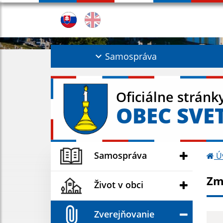
Samospráva
Oficiálne stránk
OBEC SVE
Samospráva
Ú
Zm
Život v obci
Zverejňovanie