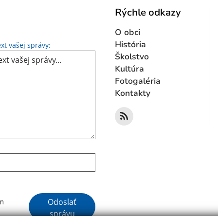
Rýchle odkazy
O obci
Text vašej správy...
História
xt vašej správy:
Školstvo
Kultúra
Fotogaléria
Kontakty
Google reCaptcha Response
Odoslať
ím
správu