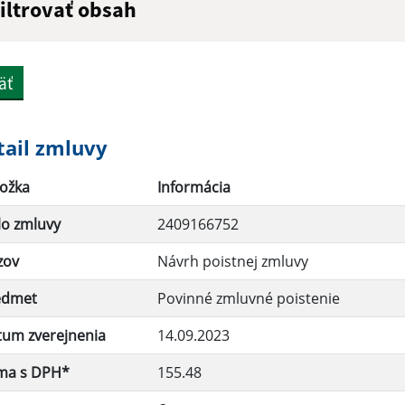
iltrovať obsah
ľadaný výraz:
äť
yp dátumu:
Dátum od:
tail zmluvy
ožka
Informácia
uma od:
Suma do:
lo zmluvy
2409166752
zov
Návrh poistnej zmluvy
Filtrovať
edmet
Povinné zmluvné poistenie
tum zverejnenia
14.09.2023
ma s DPH*
155.48