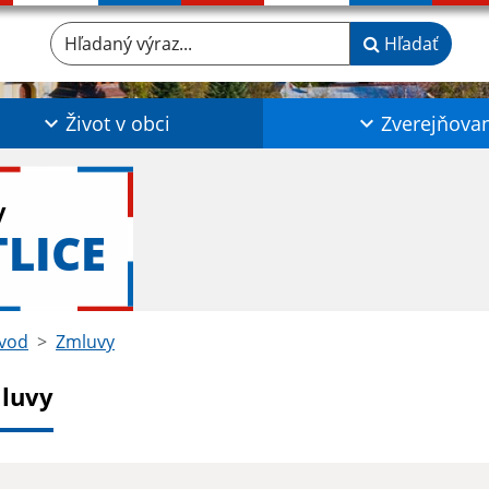
Hľadaný výraz...
Hľadať
Život v obci
Zverejňova
y
TLICE
vod
Zmluvy
luvy