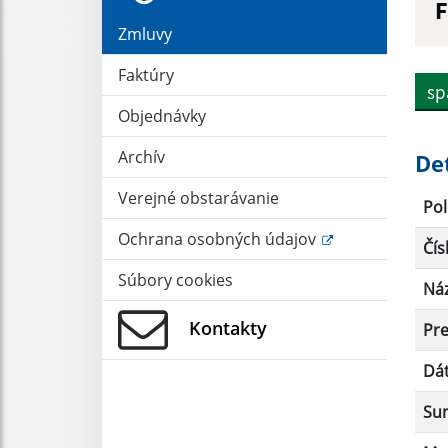
F
Zmluvy
H
Faktúry
sp
Objednávky
T
Archív
De
Verejné obstarávanie
Pol
S
Ochrana osobných údajov
Čís
Súbory cookies
Ná
Kontakty
Pr
Dá
Su