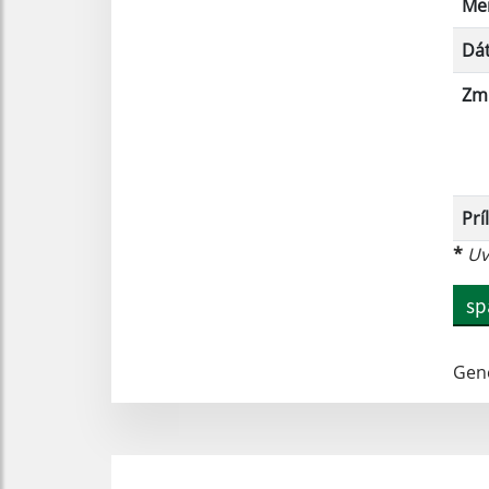
Me
Dát
Zm
Prí
*
Uve
sp
Gen