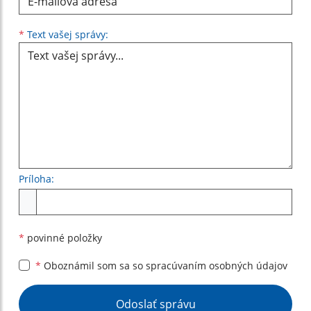
Filtrovať
Reset
Text vašej správy...
*
Text vašej správy:
Príloha:
Príloha
*
povinné položky
*
Oboznámil som sa so
spracúvaním osobných údajov
Google reCaptcha Response
Odoslať správu