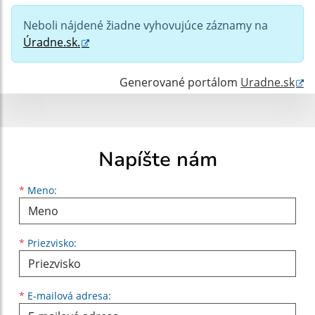
Neboli nájdené žiadne vyhovujúce záznamy na
Hľadať v:
Úradne.sk.
Typ dátumu:
Generované portálom
Uradne.sk
Dátum od:
Napíšte nám
Dátum do:
Meno
Priezvisko
E-mailová adresa
*
Meno:
Suma od:
*
Priezvisko:
Suma do:
*
E-mailová adresa: