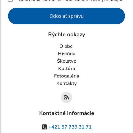
Google reCaptcha Response
Odoslať správu
Rýchle odkazy
O obci
História
Školstvo
Kultúra
Fotogaléria
Kontakty
Kontaktné informácie
+421 57 739 31 71