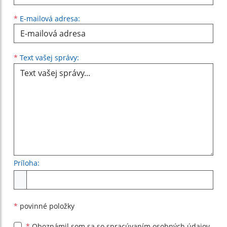
*
E-mailová adresa:
Text vašej správy...
*
Text vašej správy:
Príloha:
Príloha
*
povinné položky
*
Oboznámil som sa so
spracúvaním osobných údajov