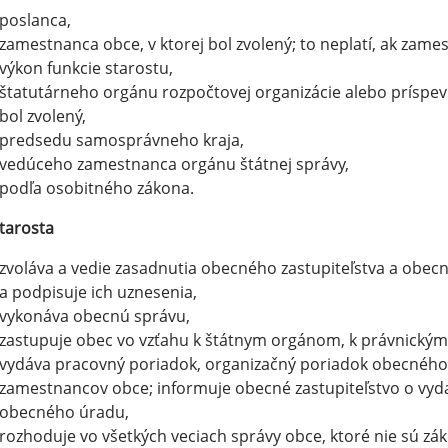
poslanca,
zamestnanca obce, v ktorej bol zvolený; to neplatí, ak zam
výkon funkcie starostu,
štatutárneho orgánu rozpočtovej organizácie alebo príspevk
bol zvolený,
predsedu samosprávneho kraja,
vedúceho zamestnanca orgánu štátnej správy,
podľa osobitného zákona.
tarosta
zvoláva a vedie zasadnutia obecného zastupiteľstva a obecn
a podpisuje ich uznesenia,
vykonáva obecnú správu,
zastupuje obec vo vzťahu k štátnym orgánom, k právnickým
vydáva pracovný poriadok, organizačný poriadok obecnéh
zamestnancov obce; informuje obecné zastupiteľstvo o vy
obecného úradu,
rozhoduje vo všetkých veciach správy obce, ktoré nie sú 