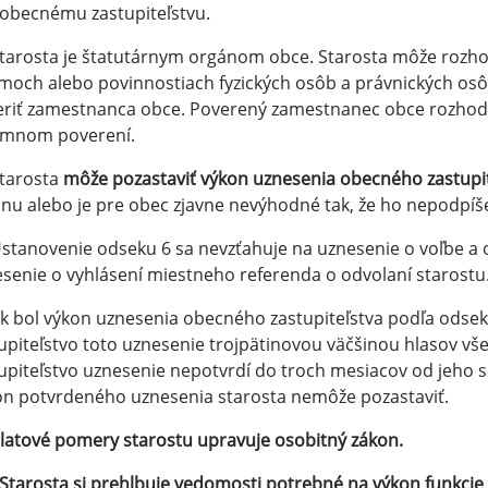
obecnému zastupiteľstvu.
Starosta je štatutárnym orgánom obce. Starosta môže roz
moch alebo povinnostiach fyzických osôb a právnických osô
eriť zamestnanca obce. Poverený zamestnanec obce rozho
omnom poverení.
Starosta
môže pozastaviť výkon uznesenia obecného zastupi
nu alebo je pre obec zjavne nevýhodné tak, že ho nepodpíše 
Ustanovenie odseku 6 sa nevzťahuje na uznesenie o voľbe a 
senie o vyhlásení miestneho referenda o odvolaní starostu
Ak bol výkon uznesenia obecného zastupiteľstva podľa ods
upiteľstvo toto uznesenie trojpätinovou väčšinou hlasov vš
upiteľstvo uznesenie nepotvrdí do troch mesiacov od jeho s
n potvrdeného uznesenia starosta nemôže pozastaviť.
latové pomery starostu upravuje osobitný zákon.
Starosta si prehlbuje vedomosti potrebné na výkon funkcie 