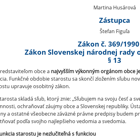
Martina Husárová
Zástupca
Štefan Figuľa
Zákon č. 369/1990
Zákon Slovenskej národnej rady 
§ 13
Predstaviteľom obce a
najvyšším výkonným orgánom obce je
cia. Funkčné obdobie starostu sa skončí zložením sľubu no
ostu upravuje osobitný zákon.
Starosta skladá sľub, ktorý znie: „Sľubujem na svoju česť a 
nnosti, ochraňovať záujmy obce a Slovenskej republiky. Ústa
ny a ostatné všeobecne záväzné právne predpisy budem pri 
tňovať podľa svojho najlepšieho vedomia a svedomia.
unkcia starostu je nezlučiteľná s funkciou