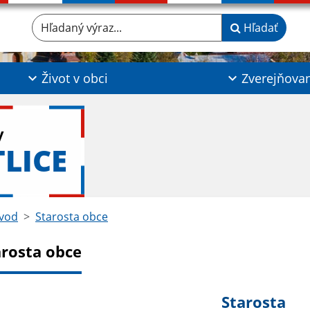
Hľadaný výraz...
Hľadať
Život v obci
Zverejňova
y
TLICE
vod
Starosta obce
arosta obce
Starosta