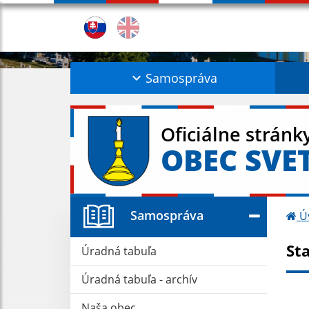
Samospráva
Oficiálne stránk
OBEC SVE
Samospráva
Ú
St
Úradná tabuľa
Úradná tabuľa - archív
Naša obec