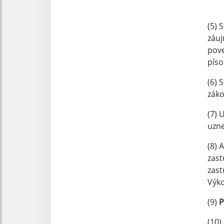
(5) 
záuj
pov
pís
(6) 
záko
(7) 
uzne
(8) 
zast
zast
Výko
(9)
P
(10)