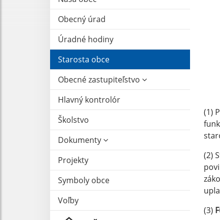
Obecný úrad
Úradné hodiny
Starosta obce
Obecné zastupiteľstvo
Hlavný kontrolór
(1) 
Školstvo
funk
star
Dokumenty
(2) 
Projekty
povi
záko
Symboly obce
upla
Voľby
(3)
F