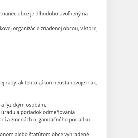
estnanec obce je dlhodobo uvoľnený na
ovej organizácie zriadenej obcou, v ktorej
ej rady, ak tento zákon neustanovuje inak,
 a fyzickým osobám,
o úradu a poriadok odmeňovania
daní a zmenách organizačného poriadku
zákonom alebo štatútom obce vyhradené