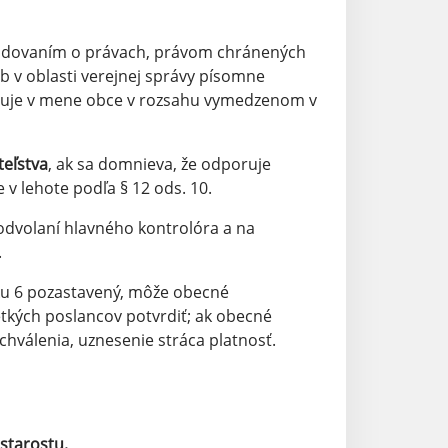
hodovaním o právach, právom chránených
b v oblasti verejnej správy písomne
duje v mene obce v rozsahu vymedzenom v
teľstva
, ak sa domnieva, že odporuje
v lehote podľa § 12 ods. 10.
odvolaní hlavného kontrolóra a na
.
eku 6 pozastavený, môže obecné
etkých poslancov potvrdiť; ak obecné
chválenia, uznesenie stráca platnosť.
starostu.