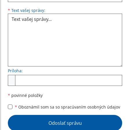
Text vašej správy...
*
Text vašej správy:
Príloha:
Príloha
*
povinné položky
*
Oboznámil som sa so
spracúvaním osobných údajov
Google reCaptcha Response
Odoslať správu