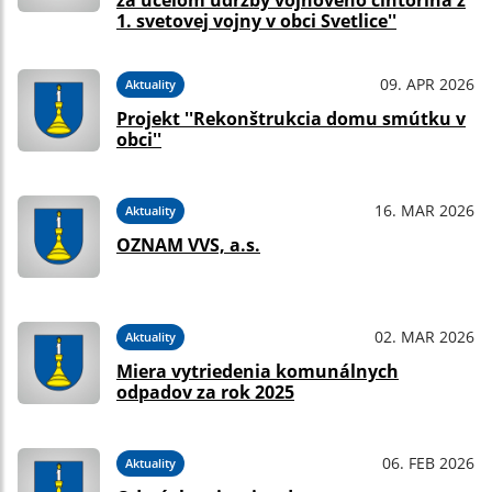
za účelom údržby vojnového cintorína z
1. svetovej vojny v obci Svetlice''
09. APR 2026
Aktuality
Projekt ''Rekonštrukcia domu smútku v
obci''
16. MAR 2026
Aktuality
OZNAM VVS, a.s.
02. MAR 2026
Aktuality
Miera vytriedenia komunálnych
odpadov za rok 2025
06. FEB 2026
Aktuality