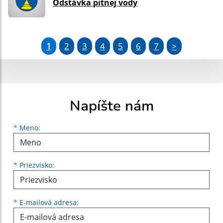
Odstávka pitnej vody
1
2
3
4
5
6
7
>
Napíšte nám
Meno
Priezvisko
E-mailová adresa
*
Meno:
*
Priezvisko:
*
E-mailová adresa: