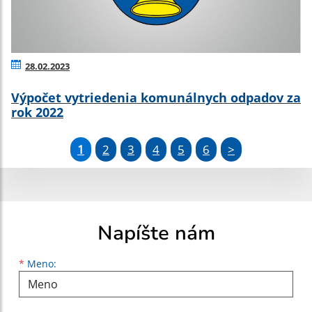
28.02.2023
Výpočet vytriedenia komunálnych odpadov za
rok 2022
1
2
3
4
5
6
>
Napíšte nám
Meno
Priezvisko
E-mailová adresa
*
Meno: