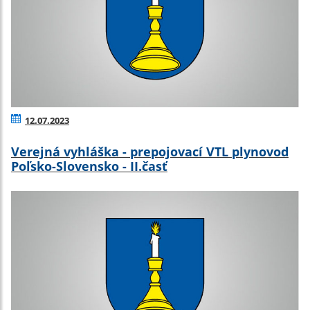
12.07.2023
Verejná vyhláška - prepojovací VTL plynovod
Poľsko-Slovensko - II.časť