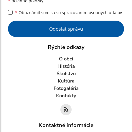
*
povinné položky
*
Oboznámil som sa so
spracúvaním osobných údajov
Google reCaptcha Response
Odoslať správu
Rýchle odkazy
O obci
História
Školstvo
Kultúra
Fotogaléria
Kontakty
Kontaktné informácie