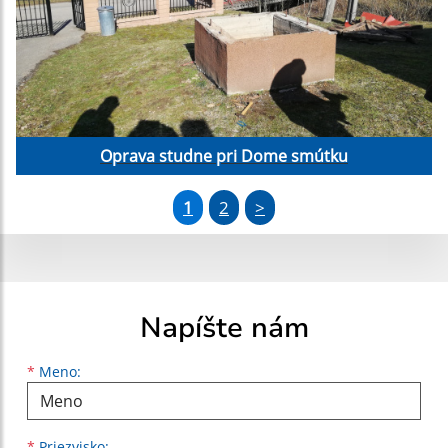
Oprava studne pri Dome smútku
1
2
>
Napíšte nám
Meno
Priezvisko
E-mailová adresa
*
Meno:
*
Priezvisko: