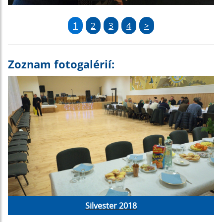
1
2
3
4
>
Zoznam fotogalérií:
Silvester 2018