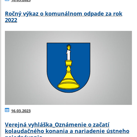
Ročný výkaz o komunálnom odpade za rok
2022
16.03.2023
Verejná vyhláška_Oznámenie o začatí
kolaudačného konania a nariadenie ústneho