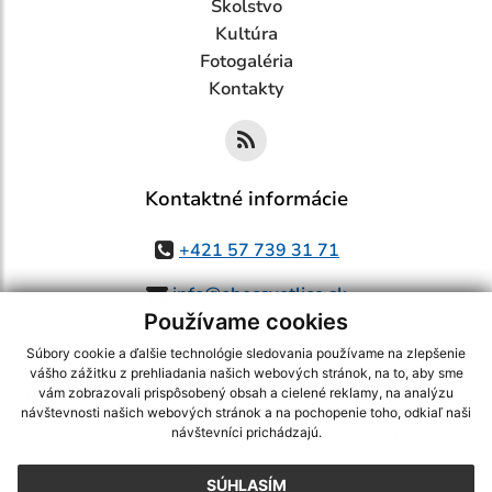
Školstvo
Kultúra
Fotogaléria
Kontakty
Kontaktné informácie
+421 57 739 31 71
info@obecsvetlice.sk
Používame cookies
Súbory cookie a ďalšie technológie sledovania používame na zlepšenie
vášho zážitku z prehliadania našich webových stránok, na to, aby sme
využite možnosť získavania aktuálnych informácií s využitím RSS
,
vám zobrazovali prispôsobený obsah a cielené reklamy, na analýzu
návštevnosti našich webových stránok a na pochopenie toho, odkiaľ naši
CMS systém (redakčný) systém ECHELON 2,
Mapa stránok
,
web portál
,
návštevníci prichádzajú.
webhosting
,
webex.digital, s.r.o.
,
domény
,
registrácia domény
,
spoločnosť webex.digital, s.r.o.
,
technický prevádzkovateľ
SÚHLASÍM