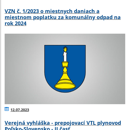
VZN č. 1/2023 o miestnych daniach a
miestnom poplatku za komunálny odpad na
rok 2024
12.07.2023
Verejná vyhláška - prepojovací VTL plynovod
Poľsko-Slovensko - II.časť