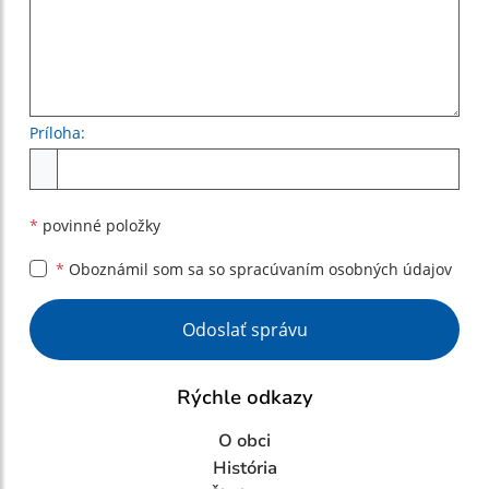
Príloha:
Príloha
*
povinné položky
*
Oboznámil som sa so
spracúvaním osobných údajov
Google reCaptcha Response
Odoslať správu
Rýchle odkazy
O obci
História