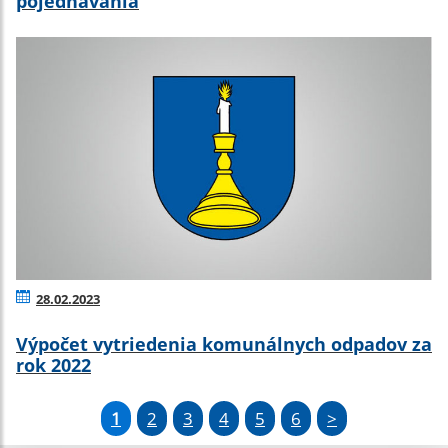
pojednávania
28.02.2023
Výpočet vytriedenia komunálnych odpadov za
rok 2022
1
2
3
4
5
6
>