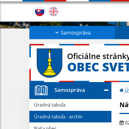
Samospráva
Oficiálne stránk
OBEC SVE
Samospráva
Ú
Ná
Úradná tabuľa
Úradná tabuľa - archív
02
Naša obec