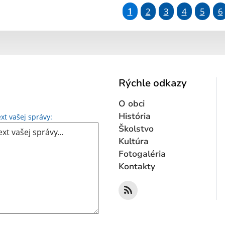
1
2
3
4
5
6
Rýchle odkazy
O obci
Text vašej správy...
História
xt vašej správy:
Školstvo
Kultúra
Fotogaléria
Kontakty