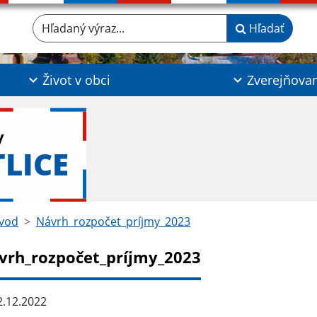
Hľadaný výraz...
Hľadať
Život v obci
Zverejňova
y
TLICE
vod
Návrh_rozpočet_príjmy_2023
vrh_rozpočet_príjmy_2023
.12.2022