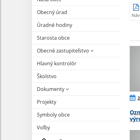
Obecný úrad
Náv
Úradné hodiny
Starosta obce
Obecné zastupiteľstvo
Hlavný kontrolór
Školstvo
Dokumenty
2
Projekty
Ozn
Symboly obce
výr
Voľby