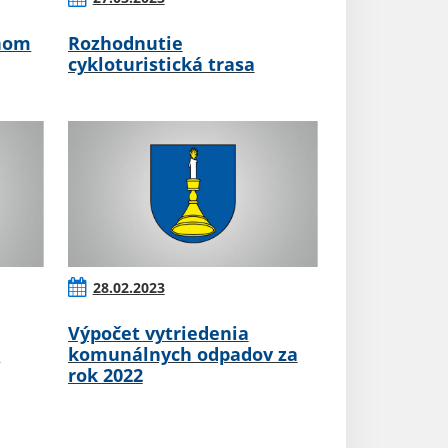
nom
Rozhodnutie
cykloturistická trasa
28.02.2023
Výpočet vytriedenia
o
komunálnych odpadov za
rok 2022