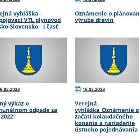
ejná vyhláška -
Oznámenie o plánova
pojovací VTL plynovod
výrube drevín
sko-Slovensko - I.časť
6.03.2023
16.03.2023
ný výkaz o
Verejná
unálnom odpade za
vyhláška_Oznámenie 
 2022
začatí kolaudačného
konania a nariadenie
ústneho pojednávania