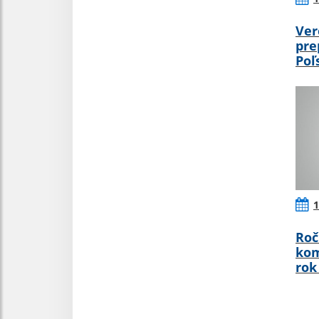
Ver
pre
Poľ
1
Roč
kom
rok