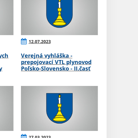
12.07.2023
ych
Verejná vyhláška -
prepojovací VTL plynovod
y
Poľsko-Slovensko - II.časť
27.03.2023