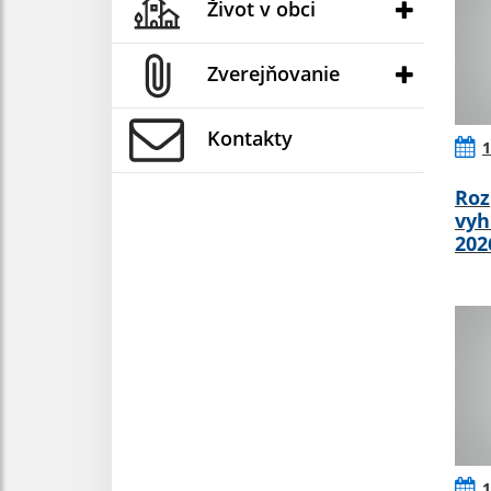
Život v obci
Zverejňovanie
Kontakty
1
Roz
vyh
202
1