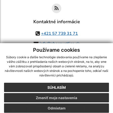
Kontaktné informácie
+421 57 739 31 71
info@obecsvetlice.sk
Používame cookies
Súbory cookie a ďalšie technológie sledovania používame na zlepšenie
vášho zážitku z prehliadania našich webových stránok, na to, aby sme
využite možnosť získavania aktuálnych informácií s využitím RSS
,
vám zobrazovali prispôsobený obsah a cielené reklamy, na analýzu
návštevnosti našich webových stránok a na pochopenie toho, odkiaľ naši
CMS systém (redakčný) systém ECHELON 2,
Mapa stránok
,
web portál
,
návštevníci prichádzajú.
webhosting
,
webex.digital, s.r.o.
,
domény
,
registrácia domény
,
spoločnosť webex.digital, s.r.o.
,
technický prevádzkovateľ
SÚHLASÍM
Posledná aktualizácia:
03.08.2026
Zmeniť moje nastavenia
Vytlačiť stránku
|
Vyhlásenie o prístupnosti
Autorské práva
|
Cookies
Odmietam
.
.
.
.
.
.