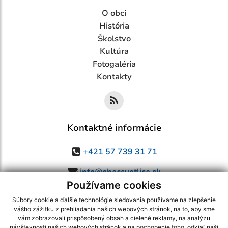
O obci
História
Školstvo
Kultúra
Fotogaléria
Kontakty
Kontaktné informácie
+421 57 739 31 71
info@obecsvetlice.sk
Používame cookies
Súbory cookie a ďalšie technológie sledovania používame na zlepšenie
vášho zážitku z prehliadania našich webových stránok, na to, aby sme
využite možnosť získavania aktuálnych informácií s využitím RSS
,
vám zobrazovali prispôsobený obsah a cielené reklamy, na analýzu
návštevnosti našich webových stránok a na pochopenie toho, odkiaľ naši