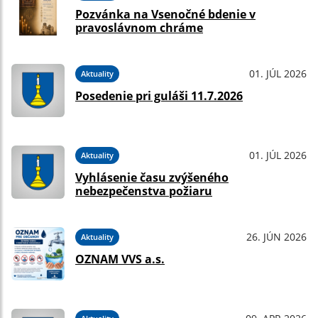
Pozvánka na Vsenočné bdenie v
pravoslávnom chráme
01. JÚL 2026
Aktuality
Posedenie pri guláši 11.7.2026
01. JÚL 2026
Aktuality
Vyhlásenie času zvýšeného
nebezpečenstva požiaru
26. JÚN 2026
Aktuality
OZNAM VVS a.s.