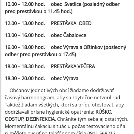
10.00 – 12.00 hod. obec Svetlice (posledný odber
pred prestávkou o 11.45 hod.)
12.00 – 13.00 hod. PRESTÁVKA OBED
13.00 – 16.00 hod. obec Čabalovce
16.00 – 18.00 hod. obec Výrava a Oľšinkov (posledný
odber pred prestávkou o 17.45)
18.00 – 18.30 hod. PRESTÁVKA VEČERA
18.30 – 20.00 hod. obec Výrava
Občanov jednotlivých obcí žiadame dodržiavať
časový harmonogram, aby sa zbytočne netvoril rad.
Taktiež žiadam všetkých, ktorí sa prídu otestovať, aby
dodržiavali prísne hygienické opatrenia:
RÚŠKO,
ODSTUP, DEZINFEKCIA
. Chránite tým seba aj ostatných.
Momentálnu čakaciu situáciu počas testovacieho dňa
si môžete overiť na telefónnom čísle 0911 568212.