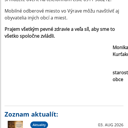
Mobilné odberové miesto vo Výrave môžu navštíviť aj
obyvatelia iných obcí a miest.
Prajem všetkým pevné zdravie a veľa síl, aby sme to
všetko spoločne zvládli.
Monik
Kurťak
staros
obce
Zoznam aktualít:
03. AUG 2026
Aktuality