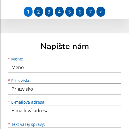
1
2
3
4
5
6
7
>
Napíšte nám
Meno
Priezvisko
E-mailová adresa
*
Meno:
*
Priezvisko:
*
E-mailová adresa:
Text vašej správy...
*
Text vašej správy: