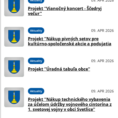
09. APR 2026
Aktuality
Projekt ''Vianočný koncert - Ščedryj
večur''
09. APR 2026
Aktuality
Projekt ''Nákup pivných setov pre
kultúrno-spoločenské akcie a podujatia
09. APR 2026
Aktuality
Projekt ''Úradná tabuľa obce''
09. APR 2026
Aktuality
Projekt ''Nákup technického vybavenia
za účelom údržby vojnového cintorína z
1. svetovej vojny v obci Svetlice''