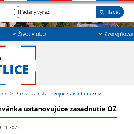
Hľadaný výraz...
Hľadať
Život v obci
Zverejňova
y
TLICE
vod
Pozvánka ustanovujúce zasadnutie OZ
zvánka ustanovujúce zasadnutie OZ
.11.2022