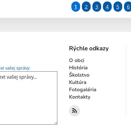
1
2
3
4
5
6
Rýchle odkazy
O obci
Text vašej správy...
História
xt vašej správy:
Školstvo
Kultúra
Fotogaléria
Kontakty