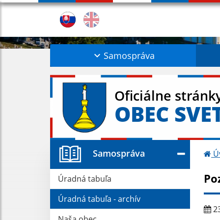
Samospráva
Oficiálne stránk
OBEC SVE
Samospráva
Ú
Po
Úradná tabuľa
Úradná tabuľa - archív
23
Naša obec