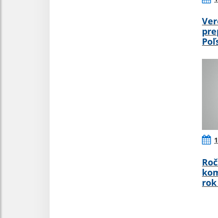
Ver
pre
Poľ
1
Roč
kom
rok