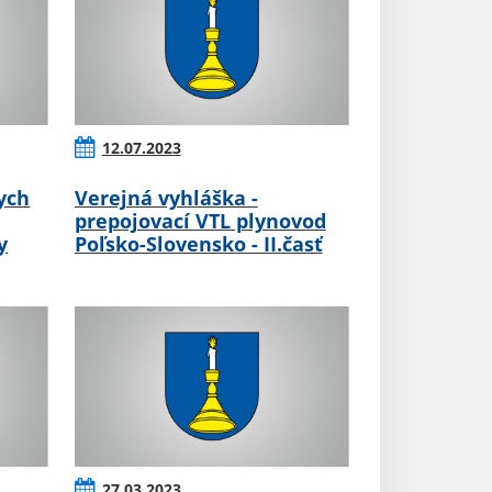
12.07.2023
ych
Verejná vyhláška -
prepojovací VTL plynovod
y
Poľsko-Slovensko - II.časť
27.03.2023