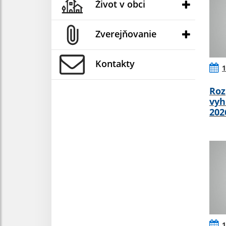
Život v obci
Zverejňovanie
Kontakty
1
Roz
vyh
202
1