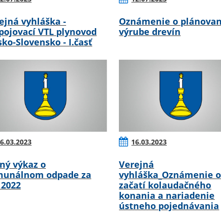
ejná vyhláška -
Oznámenie o plánova
pojovací VTL plynovod
výrube drevín
sko-Slovensko - I.časť
6.03.2023
16.03.2023
ný výkaz o
Verejná
unálnom odpade za
vyhláška_Oznámenie 
 2022
začatí kolaudačného
konania a nariadenie
ústneho pojednávania