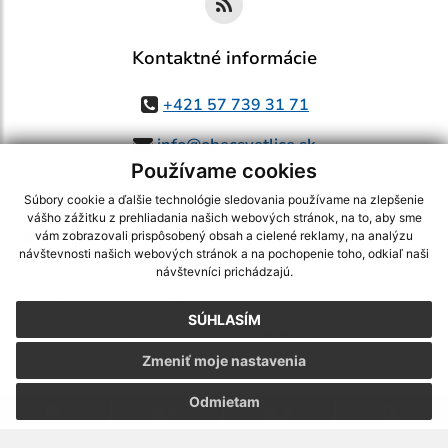
Kontaktné informácie
+421 57 739 31 71
info@obecsvetlice.sk
Používame cookies
Súbory cookie a ďalšie technológie sledovania používame na zlepšenie
vášho zážitku z prehliadania našich webových stránok, na to, aby sme
využite možnosť získavania aktuálnych informácií s využitím RSS
,
vám zobrazovali prispôsobený obsah a cielené reklamy, na analýzu
CMS systém (redakčný) systém ECHELON 2,
Mapa stránok
,
web portál
,
návštevnosti našich webových stránok a na pochopenie toho, odkiaľ naši
návštevníci prichádzajú.
webhosting
,
webex.digital, s.r.o.
,
domény
,
registrácia domény
,
spoločnosť webex.digital, s.r.o.
,
technický prevádzkovateľ
SÚHLASÍM
Posledná aktualizácia:
03.08.2026
Zmeniť moje nastavenia
Vytlačiť stránku
|
Vyhlásenie o prístupnosti
Autorské práva
|
Cookies
Odmietam
.
.
.
.
.
.