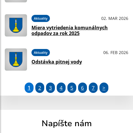
02. MAR 2026
Aktuality
Miera vytriedenia komunálnych
odpadov za rok 2025
06. FEB 2026
Aktuality
Odstávka pitnej vody
1
2
3
4
5
6
7
>
Napíšte nám