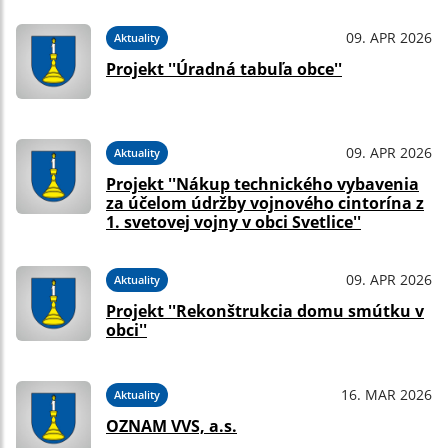
09. APR 2026
Aktuality
Projekt ''Úradná tabuľa obce''
09. APR 2026
Aktuality
Projekt ''Nákup technického vybavenia
za účelom údržby vojnového cintorína z
1. svetovej vojny v obci Svetlice''
09. APR 2026
Aktuality
Projekt ''Rekonštrukcia domu smútku v
obci''
16. MAR 2026
Aktuality
OZNAM VVS, a.s.