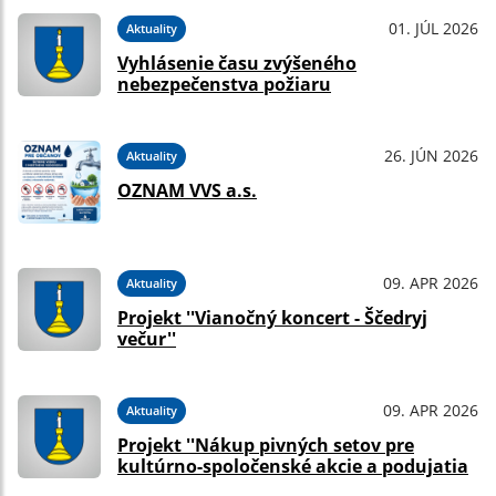
01. JÚL 2026
Aktuality
Vyhlásenie času zvýšeného
nebezpečenstva požiaru
26. JÚN 2026
Aktuality
OZNAM VVS a.s.
09. APR 2026
Aktuality
Projekt ''Vianočný koncert - Ščedryj
večur''
09. APR 2026
Aktuality
Projekt ''Nákup pivných setov pre
kultúrno-spoločenské akcie a podujatia