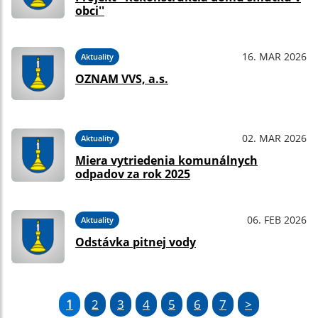
obci''
16. MAR 2026
Aktuality
OZNAM VVS, a.s.
02. MAR 2026
Aktuality
Miera vytriedenia komunálnych
odpadov za rok 2025
06. FEB 2026
Aktuality
Odstávka pitnej vody
1
2
3
4
5
6
7
>