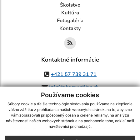
Školstvo
Kultúra
Fotogaléria
Kontakty
Kontaktné informácie
+421 57 739 31 71
info@obecsvetlice.sk
Používame cookies
Súbory cookie a ďalšie technológie sledovania používame na zlepšenie
vášho zážitku z prehliadania našich webových stránok, na to, aby sme
využite možnosť získavania aktuálnych informácií s využitím RSS
,
vám zobrazovali prispôsobený obsah a cielené reklamy, na analýzu
CMS systém (redakčný) systém ECHELON 2,
Mapa stránok
,
web portál
,
návštevnosti našich webových stránok a na pochopenie toho, odkiaľ naši
návštevníci prichádzajú.
webhosting
,
webex.digital, s.r.o.
,
domény
,
registrácia domény
,
spoločnosť webex.digital, s.r.o.
,
technický prevádzkovateľ