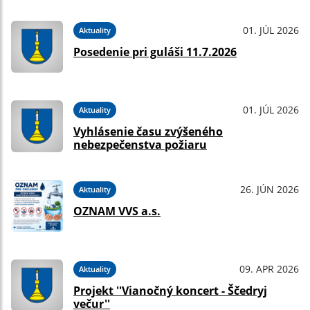
01. JÚL 2026
Aktuality
Posedenie pri guláši 11.7.2026
01. JÚL 2026
Aktuality
Vyhlásenie času zvýšeného
nebezpečenstva požiaru
26. JÚN 2026
Aktuality
OZNAM VVS a.s.
09. APR 2026
Aktuality
Projekt ''Vianočný koncert - Ščedryj
večur''