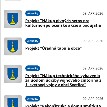
09. APR 2026
Aktuality
Projekt ''Nákup pivných setov pre
kultúrno-spoločenské akcie a podujatia
09. APR 2026
Aktuality
Projekt ''Úradná tabuľa obce''
09. APR 2026
Aktuality
Projekt ''Nákup technického vybavenia
za účelom údržby vojnového cintorína z
1. svetovej vojny v obci Svetlice''
09. APR 2026
Aktuality
Projekt ''Rekonštrukcia domu smútku v