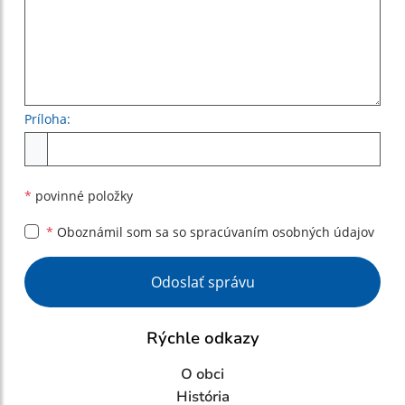
Príloha:
Príloha
*
povinné položky
*
Oboznámil som sa so
spracúvaním osobných údajov
Google reCaptcha Response
Odoslať správu
Rýchle odkazy
O obci
História